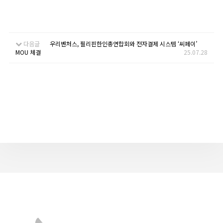
다음글
우리벤처스, 필리핀한인총연합회와 전자결제 시스템 ‘씨페이’
MOU 체결
25.07.28