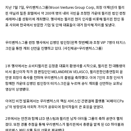
지난 7월 7일, 우리벤처스그룹(Woori Ventures Group Corp, 회장 이재선)이 필리
핀 마닐라 힐튼 호텔에서 약 200여 명의 내외 귀빈을 초청한 가운데 필리핀 법인 런칭
세레머니를 성황리에 개최했다. 행사에는 필리핀 현지 인사를 비롯해 필리핀 한인 동
포 사회와 한국에서 방문한 기업 및 단체 대표들이 대거 참석해 자리를 빛냈다.
우리벤처스그룹 런칭 행사에서 김병민 법인장(왼쪽 첫번째)과 초청 VIP 7명이 터치스
크린을 통한 개회 선언을 진행하고 있다. (사진제공=우리벤처스그룹)
1부 행사에서는 쇼비티필리핀 김정훈 대표의 환영사를 시작으로, 필리핀 전 대통령의
비서 출신이자 작가 겸 편집인인 MELANDREW VELASCO, 필리핀한인총연합회 윤
만영 회장이 축사를 전하며 우리벤처스의 출범을 축하했다. 이어 7인의 초청 인사가
함께한 가운데 김병민 법인장이 터치스크린을 누르며 공식 개회를 선언하는 오프닝
영상이 상영됐다.
이어진 비전 발표에서는 우리벤처스의 핵심 서비스인 간편결제 플랫폼 '씨페이(CPa
y)'의 방향성과 사회적 가치가 공유되어 참석자들의 큰 호응을 얻었다.
2부에서는 만찬과 함께 LED 댄스팀과 필리핀 남자 아이돌 그룹의 축하 공연이 펼쳐
졌다. 또한 경품 추첨을 통해 우리벤처스가 필리핀에서 총판을 맡게 된 GD 하이볼과
에르메스 뷰티 상품 등이 선물로 제공됐다.