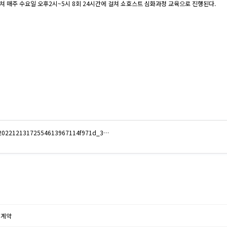
쳐 매주 수요일 오후2시~5시 8회 24시간에 걸쳐 쇼호스트 심화과정 교육으로 진행된다.
d=20221213172554613967114f971d_3…
 계약