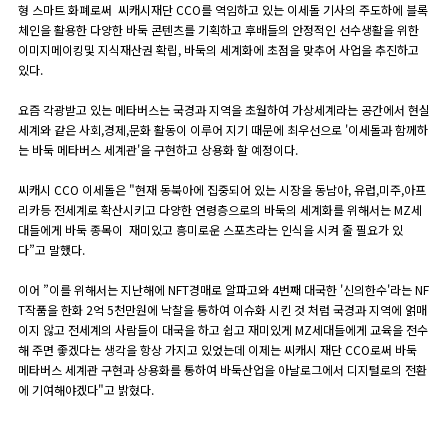
형 스마트 화폐로써 씨캐시재단 CCO를 역임하고 있는 이세돌 기사의 주도하에 블록
체인을 활용한 다양한 바둑 콘텐츠를 기획하고 후배들의 안정적인 선수생활을 위한
이미지메이킹및 지식재산권 확립, 바둑의 세계화에 초점을 맞추어 사업을 추진하고
있다.
요즘 각광받고 있는 메타버스는 국경과 지역을 초월하여 가상세계라는 공간에서 현실
세계와 같은 사회,경제,문화 활동이 이루어 지기 때문에 최우선으로 '이세돌과 함께하
는 바둑 메타버스 세계관'을 구현하고 상용화 할 예정이다.
씨캐시 CCO 이세돌은 "현재 동북아에 집중되어 있는 시장을 동남아, 유럽,미주,아프
리카등 전세계로 확산시키고 다양한 연령층으로의 바둑의 세계화를 위해서는 MZ세
대들에게 바둑 종목이 재미있고 흥미로운 스포츠라는 인식을 시켜 줄 필요가 있
다”고 말했다.
이어 ”이를 위해서는 지난해에 NFT경매로 알파고와 4번째 대국한 '신의한수'라는 NF
T작품을 한화 2억 5천만원에 낙찰을 통하여 이슈화 시킨 것 처럼 국경과 지역에 얽매
이지 않고 전세계의 사람들이 대국을 하고 쉽고 재미있게 MZ세대들에게 교육을 전수
해 주면 좋겠다는 생각을 항상 가지고 있었는데 이제는 씨캐시 재단 CCO로써 바둑
메타버스 세계관 구현과 상용화를 통하여 바둑산업을 아날로그에서 디지털로의 전환
에 기여해야겠다"고 밝혔다.