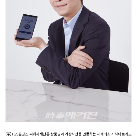
(주)TGS홀딩스 씨캐시재단은 상품권과 가상자산을 연동하는 세계최초의 하이브리드